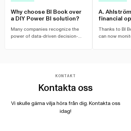
Why choose BI Book over
A. Ahlströ
a DIY Power BI solution?
financial o
Process Mi
Many companies recognize the
Thanks to BI B
power of data-driven decision-
can now monit
making and turn to Power BI for
progress in rea
their reporting and analytics
has resulted in
needs. While setting up a Power BI
improvements, 
solution in-house may seem like
level of autom
an attractive option, it often
efficient contr
KONTAKT
comes with hidden costs, security
processes.
Kontakta oss
risks, and maintenance challenges
that many businesses
underestimate.
Vi skulle gärna vilja höra från dig. Kontakta oss
idag!