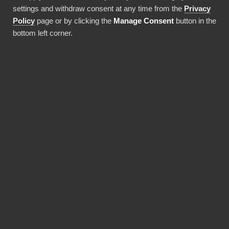
kodningskunskaper och höga
settings and withdraw consent at any time from the
Privacy
Policy
page or by clicking the
Manage Consent
button in the
driftsättningskostnader!
bottom left corner.
Använda denna integration
FÖRDELAR
BI Book gör Power BI-
implementeringar
snabbare och mer
kostnadseffektiva.