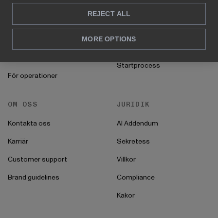
För marknadsföring &
Kund Case
REJECT ALL
försäljning
Hur man gör
För HR
MORE OPTIONS
Instruktioner
För CFO
Startprocess
För operationer
OM OSS
JURIDIK
Kontakta oss
AI Addendum
Karriär
Sekretess
Customer support
Villkor
Brand guidelines
Compliance
Kakor