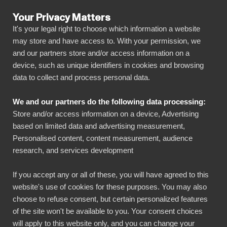
Your Privacy Matters
It's your legal right to choose which information a website
may store and have access to. With your permission, we
and our partners store and/or access information on a
ALLA ANSLUTNINGAR
device, such as unique identifiers in cookies and browsing
data to collect and process personal data.
BIbook
Microsoft Business
We and our partners do the following data processing:
Central + Power BI
Store and/or access information on a device, Advertising
based on limited data and advertising measurement,
Personalised content, content measurement, audience
Anslut all din Microsoft Business Central data
research, and services development
automatiskt till vår visuellt effektfulla, men ändå
enkla, plattform med bara några få klick. BI
If you accept any or all of these, you will have agreed to this
website's use of cookies for these purposes. You may also
Book gör det enkelt att dela och hantera dina
choose to refuse consent, but certain personalized features
rapporter med alla nödvändiga intressenter. Du
of the site won't be available to you. Your consent choices
kommer snabbt igång utan eget datalager,
will apply to this website only, and you can change your