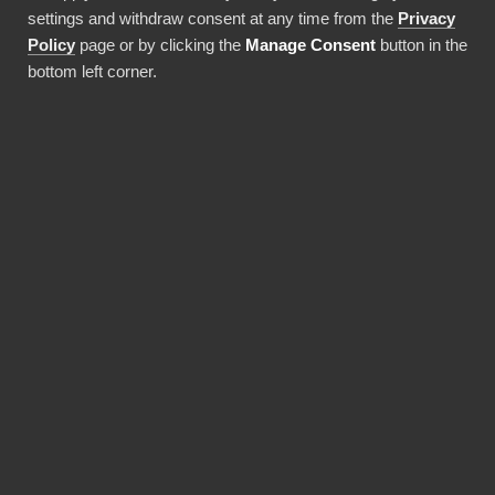
driftsättningskostnader!
settings and withdraw consent at any time from the
Privacy
Policy
page or by clicking the
Manage Consent
button in the
bottom left corner.
Använda denna integration
FÖRDELAR
BI Book gör Power BI-
implementeringar
snabbare och mer
kostnadseffektiva.
Färdigbyggda integrationer, datalager och