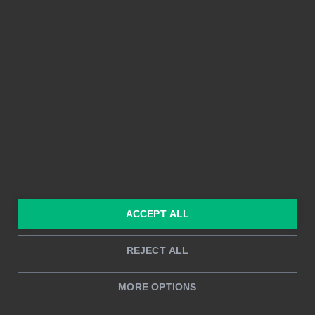
PLATTFORM
FUNKTIONER
Integrationer
Enkel att använda
Prissättning
Delbarhet
Funktioner
Kristallklara bilder
Byggd på Power BI
Rapportering i realtid
Djupanalys
LÖSNINGAR
RESURSER
Konsulttjänster
Blogg
ACCEPT ALL
För marknadsföring &
Kund Case
REJECT ALL
försäljning
Hur man gör
För HR
MORE OPTIONS
Instruktioner
För CFO