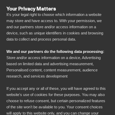
Your Privacy Matters
It's your legal right to choose which information a website
may store and have access to. With your permission, we
and our partners store and/or access information on a
ALLA ANSLUTNINGAR
device, such as unique identifiers in cookies and browsing
data to collect and process personal data.
BIbook
Clausion FPM + Power BI
We and our partners do the following data processing:
Store and/or access information on a device, Advertising
Anslut all din Clausion FPM data automatiskt till
based on limited data and advertising measurement,
vår visuellt effektfulla, men ändå enkla,
Personalised content, content measurement, audience
research, and services development
plattform med bara några få klick. BI Book gör
det enkelt att dela och hantera dina rapporter
If you accept any or all of these, you will have agreed to this
med alla nödvändiga intressenter. Du kommer
website's use of cookies for these purposes. You may also
snabbt igång utan eget datalager,
choose to refuse consent, but certain personalized features
of the site won't be available to you. Your consent choices
kodningskunskaper och höga
will apply to this website only, and you can change your