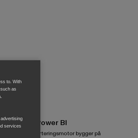
ss to. With
 such as
.
 advertising
Byggd på Power BI
d services
BI Books rapporteringsmotor bygger på