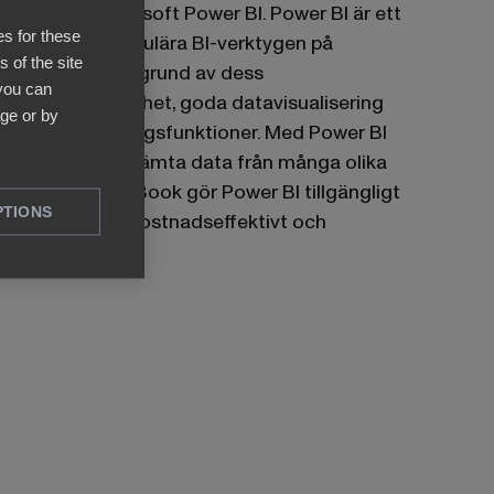
kraftfulla Microsoft Power BI. Power BI är ett
es for these
av de mest populära BI-verktygen på
 of the site
marknaden på grund av dess
 you can
användarvänlighet, goda datavisualisering
ge or by
och rapporteringsfunktioner. Med Power BI
kan du också hämta data från många olika
målsystem. BI Book gör Power BI tillgängligt
PTIONS
för alla på ett kostnadseffektivt och
bekvämt sätt.