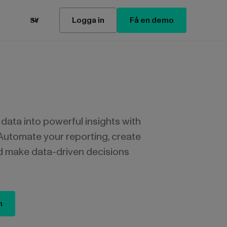
Logga in
Få en demo
SV
ata into powerful insights with
Automate your reporting, create
d make data-driven decisions
n