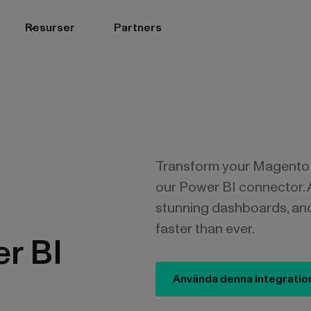
Resurser
Partners
Transform your Magento d
our Power BI connector. 
stunning dashboards, an
faster than ever.
r BI
Använda denna integratio