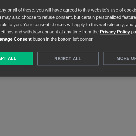
visuella dashboards. Beundra den stora
any or all of these, you will have agreed to this website's use of cooki
bilden eller gå ner på dokumentnivå – allt är
 may also choose to refuse consent, but certain personalized features
möjligt.
able to you. Your consent choices will apply to this website only, and
ettings and withdraw consent at any time from the
Privacy Policy
pa
anage Consent
button in the bottom left corner.
PT ALL
MORE O
REJECT ALL