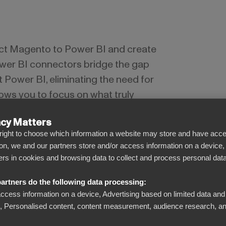
ct Magento to Power BI and create
wer BI connectors bridge the gap
Power BI, eliminating the need for
ows you to focus on what truly
ata for smarter decisions.
acy Matters
l right to choose which information a website may store and have acce
on, we and our partners store and/or access information on a device,
iers in cookies and browsing data to collect and process personal data
artners do the following data processing:
access information on a device, Advertising based on limited data and
Se bortom siffrorna
Personalised content, content measurement, audience research, an
Förvandla komplicerad data till tydliga