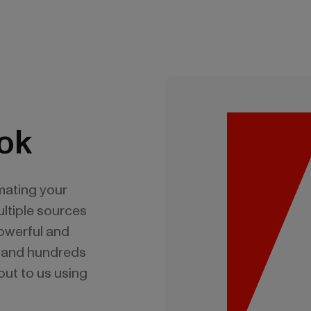
ok
mating your
ltiple sources
powerful and
o and hundreds
out to us using