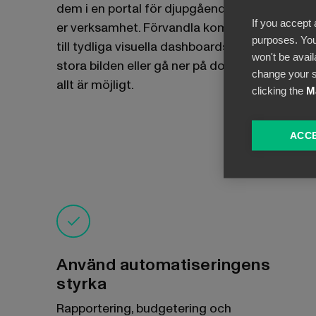
dem i en portal för djupgående insikter om
If you accept 
er verksamhet. Förvandla komplicerade data
purposes. You
till tydliga visuella dashboards. Beundra den
won't be avail
stora bilden eller gå ner på dokumentnivå -
change your s
allt är möjligt.
clicking the
M
ACCE
Använd automatiseringens
styrka
Rapportering, budgetering och