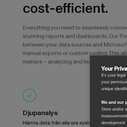
cost-efficient.
Everything you need to seamlessly conne
stunning reports and dashboards. Our Po
between your data sources and Microsoft 
manual exports or custom coding. This all
matters – analyzing and leveraging your d
Your Priv
It's your lega
your permissi
unique identif
We and our p
Store and/or 
Djupanalys
measurement, 
Hämta data från alla era system och samla
development