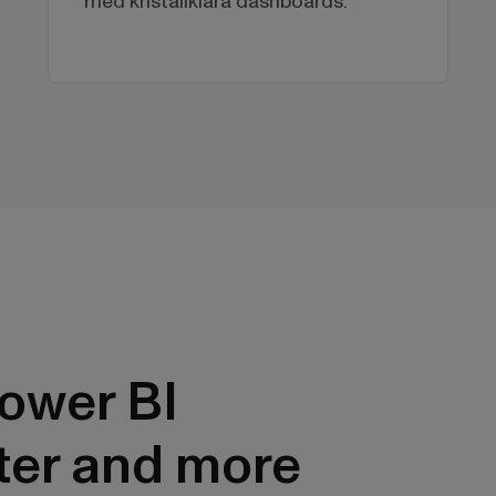
med kristallklara dashboards.
ower BI
ter and more