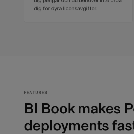
dig pengar och du behöver inte oroa
dig för dyra licensavgifter.
FEATURES
BI Book makes P
deployments fas