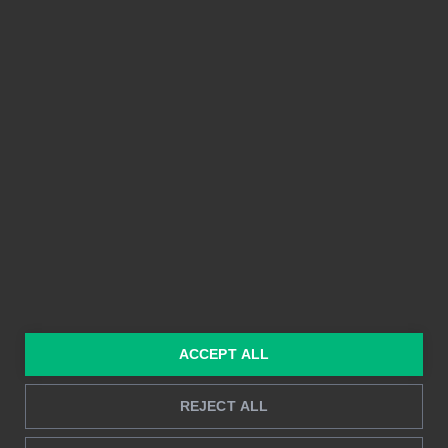
PLATTFORM
FUNKTIONER
Integrationer
Enkel att använda
Prissättning
Delbarhet
Funktioner
Kristallklara bilder
Byggd på Power BI
Rapportering i realtid
Djupanalys
LÖSNINGAR
RESURSER
ACCEPT ALL
Konsulttjänster
Blogg
För marknadsföring &
Kund Case
REJECT ALL
försäljning
Hur man gör