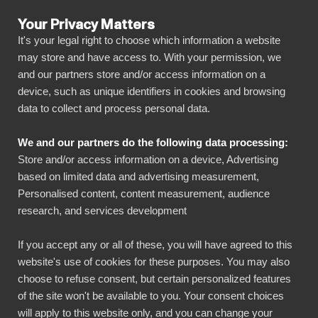
Your Privacy Matters
It's your legal right to choose which information a website
may store and have access to. With your permission, we
and our partners store and/or access information on a
ALLA ANSLUTNINGAR
device, such as unique identifiers in cookies and browsing
data to collect and process personal data.
BIbook
Microsoft Dynamics CRM
We and our partners do the following data processing:
+ Power BI
Store and/or access information on a device, Advertising
based on limited data and advertising measurement,
Personalised content, content measurement, audience
Anslut all din Microsoft Dynamics CRM data
research, and services development
automatiskt till vår visuellt effektfulla, men ändå
enkla, plattform med bara några få klick. BI
If you accept any or all of these, you will have agreed to this
website's use of cookies for these purposes. You may also
Book gör det enkelt att dela och hantera dina
choose to refuse consent, but certain personalized features
rapporter med alla nödvändiga intressenter. Du
of the site won't be available to you. Your consent choices
kommer snabbt igång utan eget datalager,
will apply to this website only, and you can change your