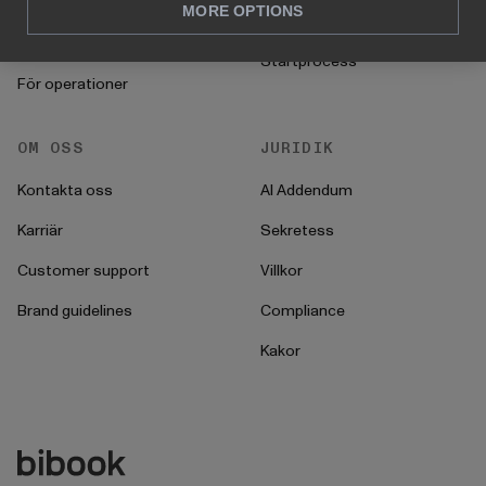
För HR
MORE OPTIONS
Instruktioner
För CFO
Startprocess
För operationer
OM OSS
JURIDIK
Kontakta oss
AI Addendum
Karriär
Sekretess
Customer support
Villkor
Brand guidelines
Compliance
Kakor