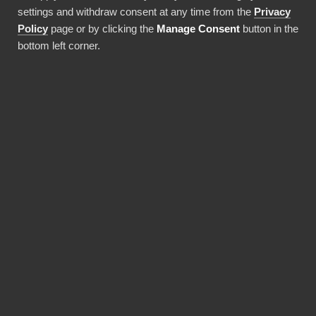
kodningskunskaper och höga
settings and withdraw consent at any time from the
Privacy
Policy
page or by clicking the
Manage Consent
button in the
driftsättningskostnader!
bottom left corner.
Använda denna integration
FÖRDELAR
BI Book gör Power BI-
implementeringar
snabbare och mer
kostnadseffektiva.