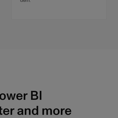
dem.
ower BI
ter and more