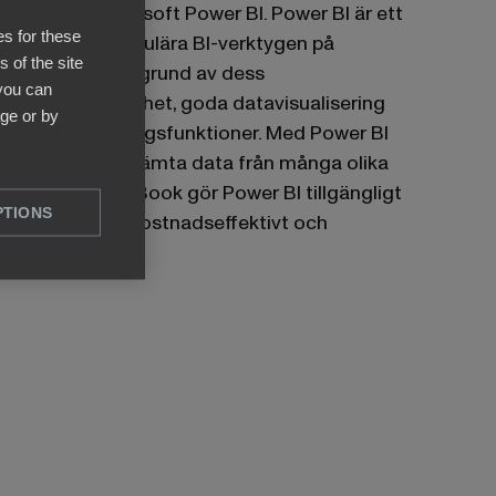
kraftfulla Microsoft Power BI. Power BI är ett
es for these
av de mest populära BI-verktygen på
 of the site
marknaden på grund av dess
 you can
användarvänlighet, goda datavisualisering
ge or by
och rapporteringsfunktioner. Med Power BI
kan du också hämta data från många olika
målsystem. BI Book gör Power BI tillgängligt
PTIONS
för alla på ett kostnadseffektivt och
bekvämt sätt.