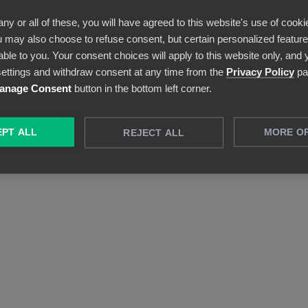
visuella dashboards. Beundra den stora
any or all of these, you will have agreed to this website's use of cooki
bilden eller gå ner på dokumentnivå – allt är
 may also choose to refuse consent, but certain personalized features
möjligt.
able to you. Your consent choices will apply to this website only, and
ettings and withdraw consent at any time from the
Privacy Policy
pa
anage Consent
button in the bottom left corner.
PT ALL
MORE O
REJECT ALL