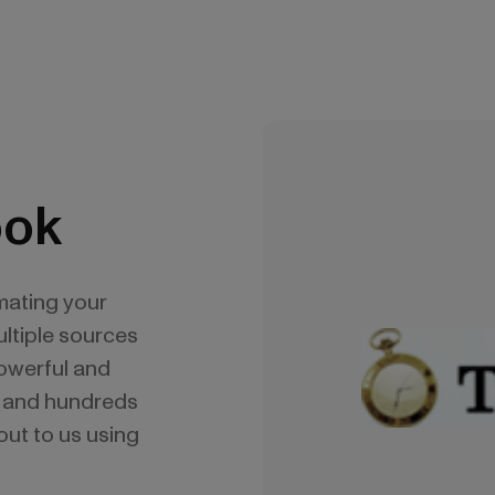
ook
mating your
ltiple sources
powerful and
ti and hundreds
out to us using