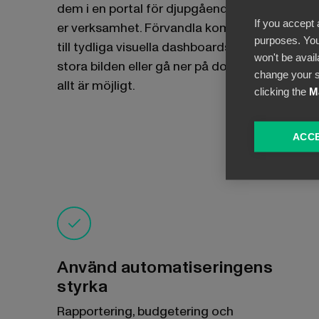
dem i en portal för djupgående insikter om
If you accept 
er verksamhet. Förvandla komplicerade data
purposes. You
till tydliga visuella dashboards. Beundra den
won't be avail
stora bilden eller gå ner på dokumentnivå -
change your s
allt är möjligt.
clicking the
M
ACCE
Använd automatiseringens
styrka
Rapportering, budgetering och