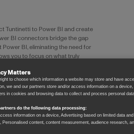
t Tuntinetti to Power BI and create
wer BI connectors bridge the gap
Power BI, eliminating the need for
ows you to focus on what truly
ata for smarter decisions.
acy Matters
l right to choose which information a website may store and have acce
on, we and our partners store and/or access information on a device,
iers in cookies and browsing data to collect and process personal data
artners do the following data processing:
access information on a device, Advertising based on limited data and
Se bortom siffrorna
Personalised content, content measurement, audience research, an
Förvandla komplicerad data till tydliga