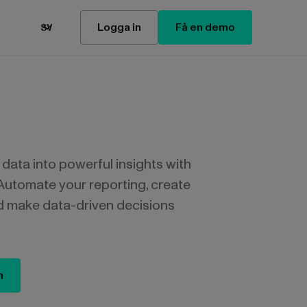
Logga in
Få en demo
SV
 data into powerful insights with
Automate your reporting, create
d make data-driven decisions
n