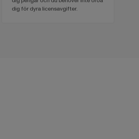
dig pengar och du behöver inte oroa
dig för dyra licensavgifter.