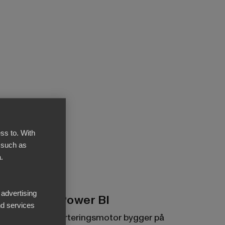
ss to. With
 such as
.
 advertising
Byggd på Power BI
d services
BI Books rapporteringsmotor bygger på