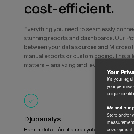
cost-efficient.
Everything you need to seamlessly connec
stunning reports and dashboards. Our Po
between your data sources and Microsoft 
manual exports or custom coding. This all
matters – analyzing and leveraging your d
Your Priv
It's your lega
your permissi
unique identif
We and our p
Store and/or 
Djupanalys
measurement, 
Hämta data från alla era system och samla
development