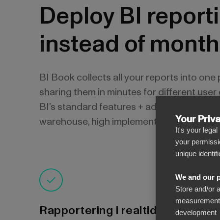
Deploy BI report
instead of month
BI Book collects all your reports into one
sharing them in minutes for different use
BI’s standard features + additional extra
Your Priv
warehouse, high implementation costs and 
It's your lega
your permissi
unique identif
We and our p
Store and/or 
measurement, 
Rapportering i realtid
development