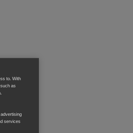
ss to. With
 such as
.
 advertising
d services
Djupanalys