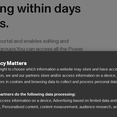
ing within days
s.
 portal and enables editing and
r groups.You can access all the Power
 features without your own data
acy Matters
coding skills.
l right to choose which information a website may store and have acce
on, we and our partners store and/or access information on a device,
iers in cookies and browsing data to collect and process personal data
artners do the following data processing:
access information on a device, Advertising based on limited data and
Personalised content, content measurement, audience research, an
Se bortom siffrorna