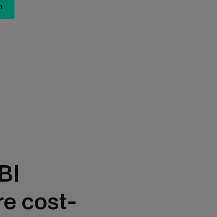
n
BI
e cost-