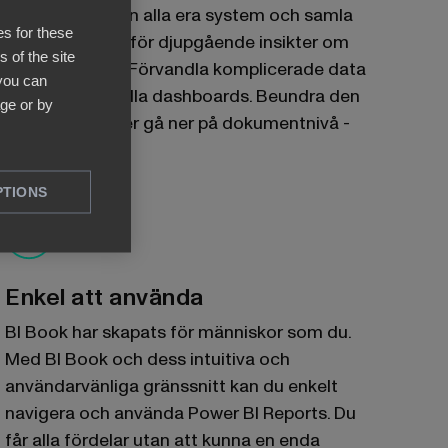
Hämta data från alla era system och samla
es for these
dem i en portal för djupgående insikter om
 of the site
er verksamhet. Förvandla komplicerade data
 you can
till tydliga visuella dashboards. Beundra den
ge or by
stora bilden eller gå ner på dokumentnivå -
allt är möjligt.
PTIONS
Enkel att använda
BI Book har skapats för människor som du.
Med BI Book och dess intuitiva och
användarvänliga gränssnitt kan du enkelt
navigera och använda Power BI Reports. Du
får alla fördelar utan att kunna en enda