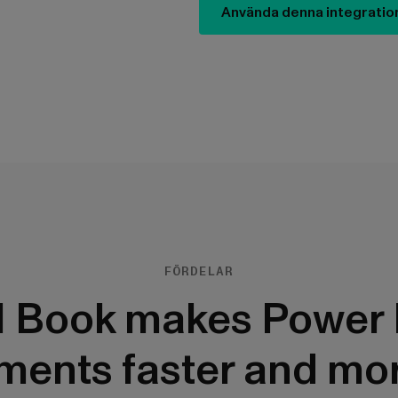
Använda denna integratio
FÖRDELAR
I Book makes Power 
ments faster and mor