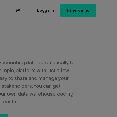
Logga in
Få en demo
SV
Accounting data automatically to
simple, platform with just a few
 easy to share and manage your
y stakeholders. You can get
your own data warehouse, coding
t costs!