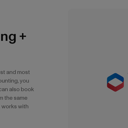
ng +
est and most
ounting, you
 can also book
m the same
k works with