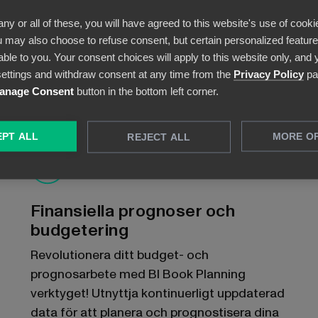
Förvandla komplicerad data till tydliga
any or all of these, you will have agreed to this website's use of cooki
visuella dashboards. Beundra den stora
 may also choose to refuse consent, but certain personalized features
bilden eller gå ner på dokumentnivå – allt är
able to you. Your consent choices will apply to this website only, and
möjligt.
ettings and withdraw consent at any time from the
Privacy Policy
pa
anage Consent
button in the bottom left corner.
PT ALL
MORE O
REJECT ALL
Finansiella prognoser och
budgetering
Revolutionera ditt budget- och
prognosarbete med BI Book Planning
verktyget! Utnyttja kontinuerligt uppdaterad
data för att planera och prognostisera dina