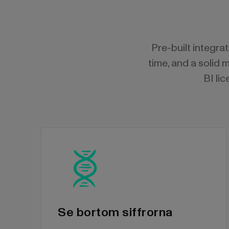
Pre-built integra
time, and a solid 
BI li
Se bortom siffrorna