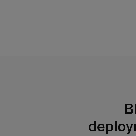
B
deploy