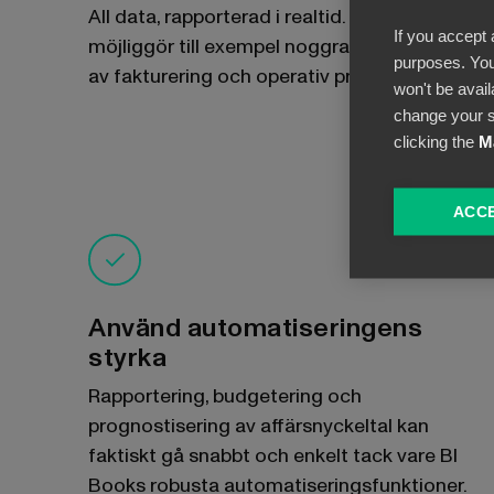
All data, rapporterad i realtid. Detta
If you accept 
möjliggör till exempel noggrann övervakning
purposes. You
av fakturering och operativ produktivitet.
won't be avail
change your s
clicking the
M
ACCE
Använd automatiseringens
styrka
Rapportering, budgetering och
prognostisering av affärsnyckeltal kan
faktiskt gå snabbt och enkelt tack vare BI
Books robusta automatiseringsfunktioner.