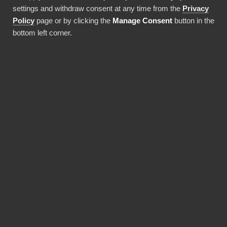
settings and withdraw consent at any time from the
Privacy
Policy
page or by clicking the
Manage Consent
button in the
bottom left corner.
Använda denna integration
FÖRDELAR
BI Book gör Power BI-
implementeringar
snabbare och mer
kostnadseffektiva.