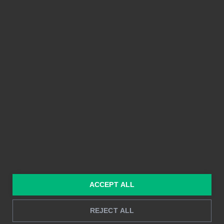
PLATTFORM
FUNKTIONER
Integrationer
Enkel att använda
Prissättning
Delbarhet
Funktioner
Kristallklara bilder
Byggd på Power BI
Rapportering i realtid
Djupanalys
LÖSNINGAR
RESURSER
ACCEPT ALL
Konsulttjänster
Blogg
För marknadsföring &
Kund Case
REJECT ALL
försäljning
Hur man gör