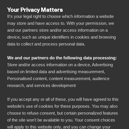
Your Privacy Matters
It's your legal right to choose which information a website
may store and have access to. With your permission, we
and our partners store and/or access information on a
ALLA ANSLUTNINGAR
device, such as unique identifiers in cookies and browsing
data to collect and process personal data.
BIbook
Visma L7 + Power BI
We and our partners do the following data processing:
Store and/or access information on a device, Advertising
Anslut all din Visma L7 data automatiskt till vår
based on limited data and advertising measurement,
visuellt effektfulla, men ändå enkla, plattform
Personalised content, content measurement, audience
research, and services development
med bara några få klick. BI Book gör det enkelt
att dela och hantera dina rapporter med alla
If you accept any or all of these, you will have agreed to this
nödvändiga intressenter. Du kommer snabbt
website's use of cookies for these purposes. You may also
igång utan eget datalager, kodningskunskaper
choose to refuse consent, but certain personalized features
of the site won't be available to you. Your consent choices
och höga driftsättningskostnader!
will apply to this website only, and you can change your