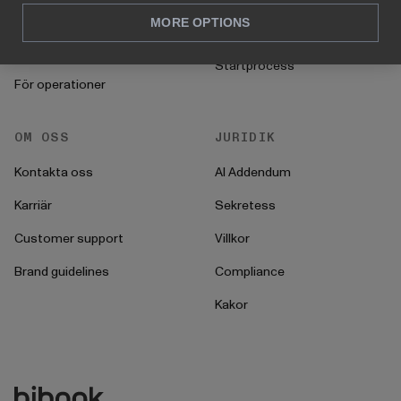
För HR
MORE OPTIONS
Instruktioner
För CFO
Startprocess
För operationer
OM OSS
JURIDIK
Kontakta oss
AI Addendum
Karriär
Sekretess
Customer support
Villkor
Brand guidelines
Compliance
Kakor