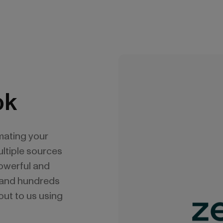
ok
mating your
ltiple sources
powerful and
k and hundreds
out to us using