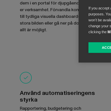
dem i en portal för djupgående insikter om
If you accept 
er verksamhet. Förvandla komplicerade data
purposes. You
till tydliga visuella dashboards. Beundra den
won't be avail
stora bilden eller gå ner på dokumentnivå -
change your s
allt är möjligt.
clicking the
M
ACCE
Använd automatiseringens
styrka
Rapportering, budgetering och