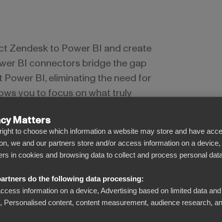
ct Zendesk to Power BI and create
wer BI connectors bridge the gap
Power BI, eliminating the need for
ows you to focus on what truly
ata for smarter decisions.
acy Matters
l right to choose which information a website may store and have acce
on, we and our partners store and/or access information on a device,
iers in cookies and browsing data to collect and process personal data
artners do the following data processing:
access information on a device, Advertising based on limited data and
Se bortom siffrorna
Personalised content, content measurement, audience research, an
Förvandla komplicerad data till tydliga