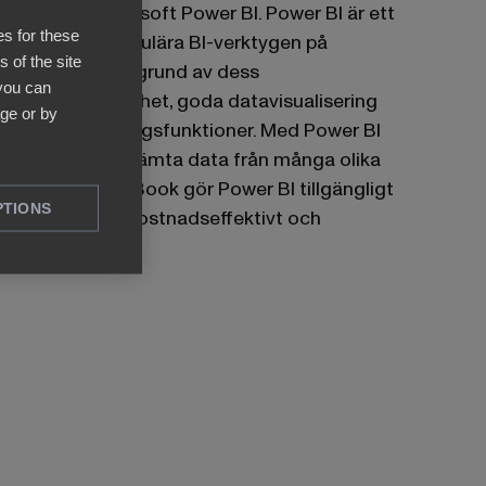
kraftfulla Microsoft Power BI. Power BI är ett
es for these
av de mest populära BI-verktygen på
 of the site
marknaden på grund av dess
 you can
användarvänlighet, goda datavisualisering
ge or by
och rapporteringsfunktioner. Med Power BI
kan du också hämta data från många olika
målsystem. BI Book gör Power BI tillgängligt
PTIONS
för alla på ett kostnadseffektivt och
bekvämt sätt.