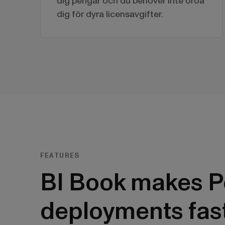
dig pengar och du behöver inte oroa
dig för dyra licensavgifter.
FEATURES
BI Book makes P
deployments fas