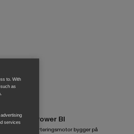
ss to. With
 such as
.
 advertising
Byggd på Power BI
d services
BI Books rapporteringsmotor bygger på