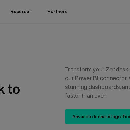
Resurser
Partners
Transform your Zendesk d
our Power BI connector. 
 to
stunning dashboards, an
faster than ever.
Använda denna integratio