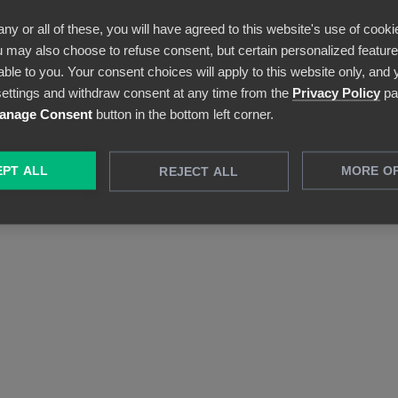
visuella dashboards. Beundra den stora
any or all of these, you will have agreed to this website's use of cooki
bilden eller gå ner på dokumentnivå – allt är
 may also choose to refuse consent, but certain personalized features
möjligt.
able to you. Your consent choices will apply to this website only, and
ettings and withdraw consent at any time from the
Privacy Policy
pa
anage Consent
button in the bottom left corner.
PT ALL
MORE O
REJECT ALL