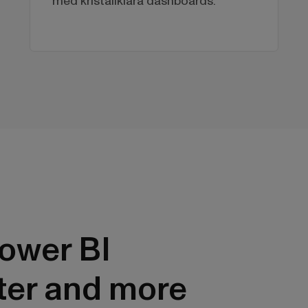
med kristallklara dashboards.
ower BI
ter and more