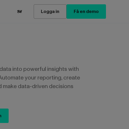
Logga in
Få en demo
SV
ata into powerful insights with
Automate your reporting, create
d make data-driven decisions
n