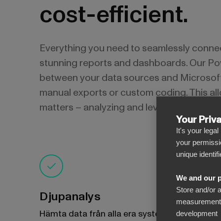
cost-efficient.
Everything you need to seamlessly conne
stunning reports and dashboards. Our Po
between your data sources and Microsoft 
manual exports or custom coding. This all
matters – analyzing and leveraging your d
Your Priv
It's your lega
your permissi
unique identif
We and our p
Store and/or 
Djupanalys
measurement, 
Hämta data från alla era system och samla
development