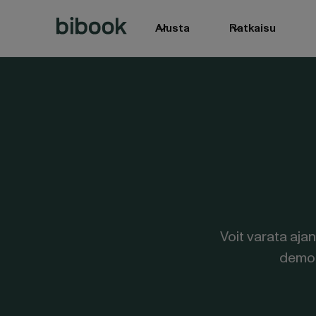
Alusta
Ratkaisu
Voit varata aja
demon