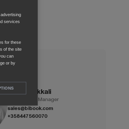
 advertising
d services
es for these
 of the site
 you can
ge or by
PTIONS
Simo Parkkali
Senior Sales Manager
sales@bibook.com
+358447560070