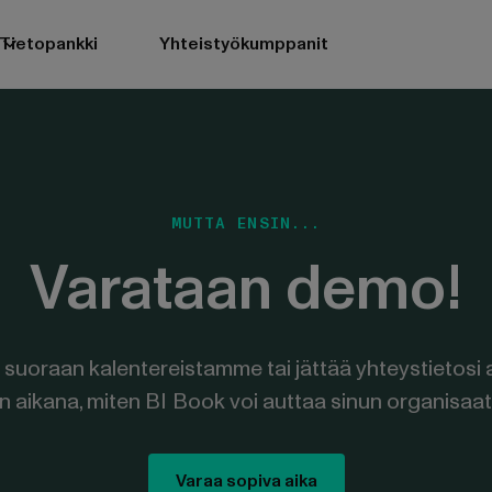
Tietopankki
Yhteistyökumppanit
MUTTA ENSIN...
Varataan demo!
n suoraan kalentereistamme tai jättää yhteystietosi a
 aikana, miten BI Book voi auttaa sinun organisaati
Varaa sopiva aika