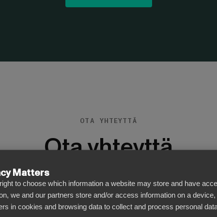
OTA YHTEYTTÄ
Ota yhteyttä
acy Matters
ahtavaa, kun saamme yhteydenottoja. Jos sinulla on ky
l right to choose which information a website may store and have acce
kommentoitavaa, ole meihin yhteydessä!
on, we and our partners store and/or access information on a device,
iers in cookies and browsing data to collect and process personal data