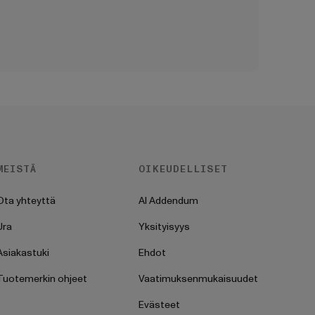
MEISTÄ
OIKEUDELLISET
Ota yhteyttä
AI Addendum
Ura
Yksityisyys
Asiakastuki
Ehdot
Tuotemerkin ohjeet
Vaatimuksenmukaisuudet
Evästeet