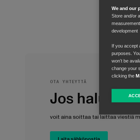
We and our p
Store and/or 
measurement, 
development
If you accept 
purposes. You
won't be avail
change your s
clicking the
M
OTA YHTEYTTÄ
Jos haluat lisä
ACCE
voit aina soittaa tai laittaa viestiä
Laita sähköpostia