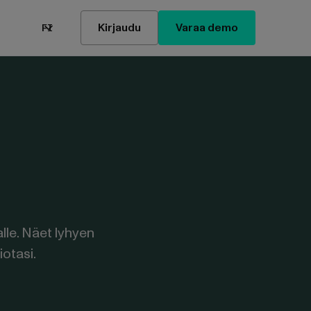
Kirjaudu
Varaa demo
FI
lle. Näet lyhyen
otasi.