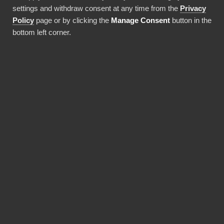
settings and withdraw consent at any time from the
Privacy
Policy
page or by clicking the
Manage Consent
button in the
bottom left corner.
BIbook
HR-raportointi
HR:ssä työskennellessäsi tiedät, miten
turhauttavaa voi olla raportoida edes niitä
kaikkein yksinkertaisimpia henkilöstöhallinnon
lukuja. Keskeiset tiedot ovat usein hajallaan eri
järjestelmissä, ja ne voivat olla vanhentuneita,
ristiriidassa keskenään tai yksinkertaisesti vain
väärin.
BI Book auttaa sinua yhdistämään kaikki
tarvittavat tiedot kaikista tarvittavista