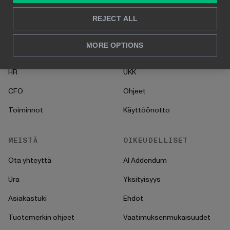
RATKAISUT
TIETOPANKKI
REJECT ALL
Konsultointi
Blogi
MORE OPTIONS
Myynti & markkinointi
Asiakastarinat
HR
UKK
CFO
Ohjeet
Toiminnot
Käyttöönotto
MEISTÄ
OIKEUDELLISET
Ota yhteyttä
AI Addendum
Ura
Yksityisyys
Asiakastuki
Ehdot
Tuotemerkin ohjeet
Vaatimuksenmukaisuudet