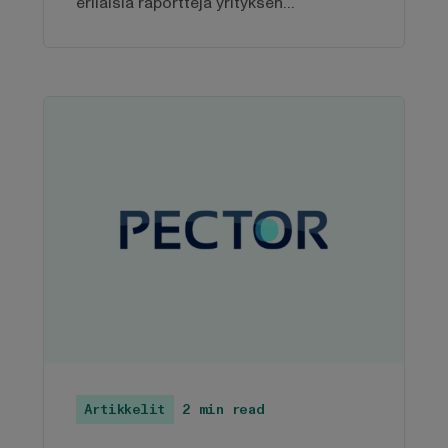
erilaisia raportteja yrityksen
talouslukujen raportointiin ja
seuraamiseen. Yhdistämällä
Procountorin BI Bookiin, talousdataa
voidaan rikastaa muiden järjestelmien
datalla ja muodostaa näkymiä ja
raportteja, joiden muodostaminen
vaatisi muuten ison kasan näkemystä,
käsitöitä ja aikaa.
Artikkelit
2 min read