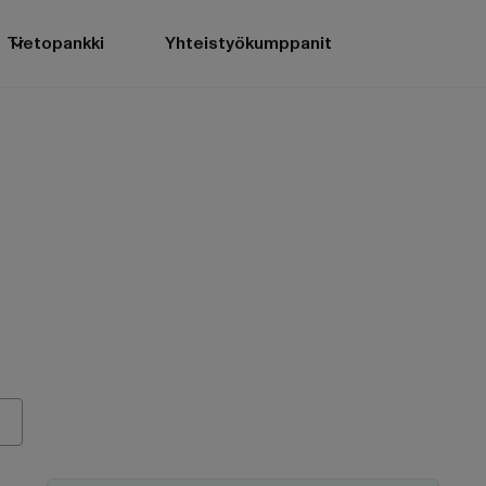
Tietopankki
Yhteistyökumppanit
t