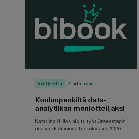
Artikkelit
2 min read
Koulunpenkiltä data-
analytiikan moniottelijaksi
Katariina Hiillos aloitti työt Greenstepin
analytiikkatiimissä toukokuussa 2020.
Tuolloin hän työskenteli osa-aikaisesti