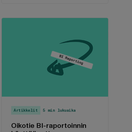
koodaustaitoja ja kalliita
alkuinvestointeja.
Artikkelit
5 min lukuaika
Oikotie BI-raportoinnin