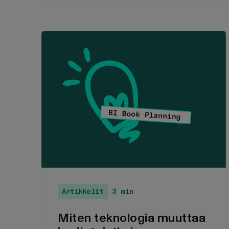
viimeistellessään samalla
laskentatoimen maisterin opintojaan.
Nykyään Katariina työskentelee
täysipäiväisesti Greenstepin ja BI
Bookin analytiikkatiimissä.
Artikkelit
3 min
Miten teknologia muuttaa