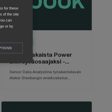
es for these
 of the site
 you can
ge or by
Artikkelit
PTIONS
Kiihdytyskaista Power
BI:n syväosaajaksi -
Senior Data Analystin
Senior Data Analystina työskentelevän
kokemuksia
Aleksi Stenbergin ensikosketus
Greenstepin analytiikkatiimiin oli, kun
hän istui asiakkaan puolella pöytää.
Aleksi näki tuolloin ensi kertaa
Greenstepin kehittämän
analytiikkatyökalu BI Bookin, ja se