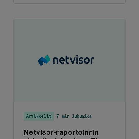
kuitenkaan riitä. Sitä on pystyttävä
analysoimaan, siitä on saatava uusia
näkökulmia ja sitä on käytettävä
tekoälysovellusten taustavoimana.
Tässä kohtaa areenalle astelee
Microsoft Fabric.
Artikkelit
7 min lukuaika
Netvisor-raportoinnin