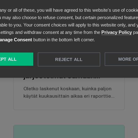
any or all of these, you will have agreed to this website's use of cooki
 may also choose to refuse consent, but certain personalized features
able to you. Your consent choices will apply to this website only, and
ettings and withdraw consent at any time from the
Privacy Policy
pa
anage Consent
button in the bottom left corner.
Artikkelit
3 min read
PT ALL
MORE O
REJECT ALL
Kaikki käyttämäsi
järjestelmät samaan
raportointityökaluun? BI
Oletko laskenut koskaan, kuinka paljon
Bookin avulla onnistut!
käytät kuukausittain aikaa eri raporttien
laatimiseen? Mitä jos voisit välttyä tältä
raportointityöltä kokonaan ja saada
dynaamisempia raportteja valmiina?