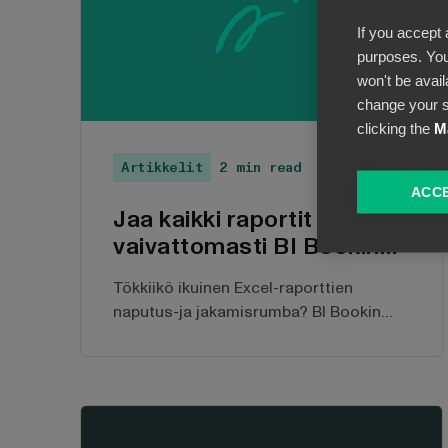
If you accept 
purposes. You
won't be avail
change your s
clicking the
M
Artikkelit
2 min read
ACCE
Jaa kaikki raportit
vaivattomasti BI Bookin
avulla!
Tökkiikö ikuinen Excel-raporttien
naputus-ja jakamisrumba? BI Bookin
avulla muokkaat ja jaat kaikki raporttisi
helposti erilaisin käyttöoikeuksin.