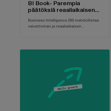
BI Book- Parempia
päätöksiä reaaliaikaisen
raportoinnin ansiosta
Business Intelligence (BI) mahdollistaa
vaivattoman ja reaaliaikaisen
raportoinnin. Aina ajantasaisen datan
ansiosta voit tehdä päivittäin parempia
päätöksiä liiketoimintasi tueksi. Tässä
artikkelissa kerromme, kuinka pystyt
tehostamaan raportointiasi Power BI:n
avulla.