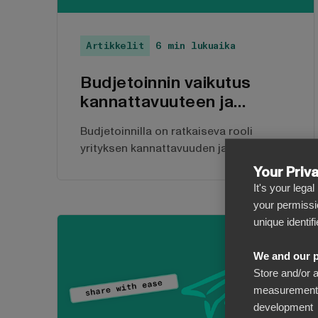
Artikkelit
6 min lukuaika
Budjetoinnin vaikutus
kannattavuuteen ja
kasvuun
Budjetoinnilla on ratkaiseva rooli
yrityksen kannattavuuden ja kasvun
määrittämisessä. Hallitsemalla
Your Priv
taloudellisia resursseja tehokkaasti
It's your lega
yritykset pystyvät tekemään tietoon
your permissi
perustuvia päätöksiä ja optimoimaan
unique identif
suorituskykynsä. Mitkä ovat
budjetoinnin perusteet ja mikä on sen
We and our p
merkitys kannattavuuden
Store and/or 
edistämisessä ja kasvun
measurement, 
helpottamisessa?
development