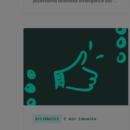
järjestelmä Business Intelligence (BI) -
työkaluun, vaikka CRM-järjestelmä
tuottaa analytiikkaa jo itsessään?
Artikkelit
2 min lukuaika