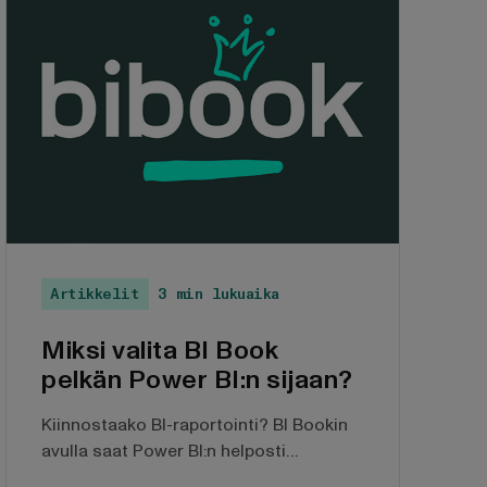
herätti oitis hänen mielenkiintonsa.
Artikkelit
3 min lukuaika
Miksi valita BI Book
pelkän Power BI:n sijaan?
Kiinnostaako BI-raportointi? BI Bookin
avulla saat Power BI:n helposti
käyttöösi ilman omaa tietovarastoa,