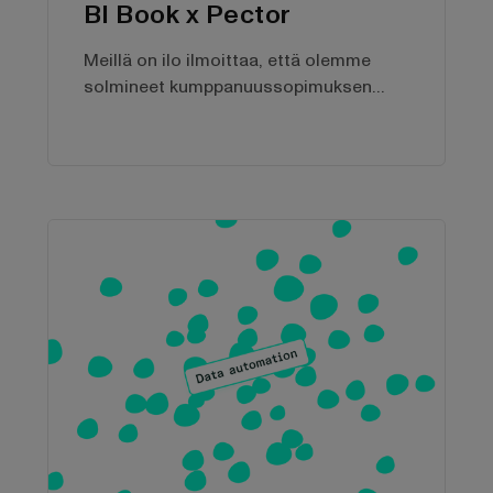
BI Book x Pector
Meillä on ilo ilmoittaa, että olemme
solmineet kumppanuussopimuksen
Pector AB:n kanssa. Pector auttaa
asiakkaitaan ottamaan käyttöön
Visman ERP-järjestelmiä ja kehittämään
näin liiketoimintojaan.