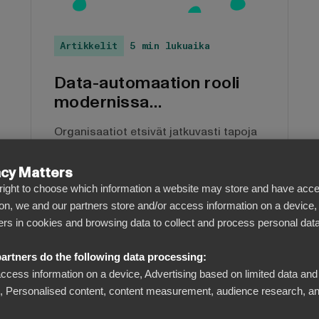
Artikkelit
5 min lukuaika
Data-automaation rooli
modernissa
liiketoiminnassa
Organisaatiot etsivät jatkuvasti tapoja
parantaa tehokkuuttaan ja tarkkuuttaan.
Yksi tehokas työkalu, joka muuttaa
acy Matters
yritysten toimintatapoja, on data-
l right to choose which information a website may store and have acce
automaatio. Hyödyntämällä teknologian
on, we and our partners store and/or access information on a device,
voimaa, automaatio virtaviivaistaa
iers in cookies and browsing data to collect and process personal data
prosesseja, eliminoi manuaaliset
virheet ja varmistaa, että tarkka ja
artners do the following data processing:
luotettava tieto on helposti saatavilla.
access information on a device, Advertising based on limited data and
Personalised content, content measurement, audience research, an