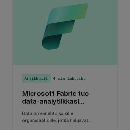
Artikkelit
4 min lukuaika
Microsoft Fabric tuo
data-analytiikkasi
tekoälyn aikakaudelle
Data on elinehto kaikille
organisaatioille, jotka haluavat
menestyä digiaikana. Pelkkä data ei