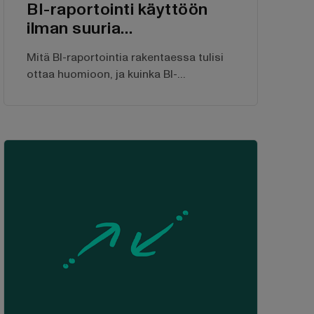
BI-raportointi käyttöön
ilman suuria
alkuinvestointeja
Mitä BI-raportointia rakentaessa tulisi
ottaa huomioon, ja kuinka BI-
raportoinnin kustannuksia voi madaltaa
merkittävästi?