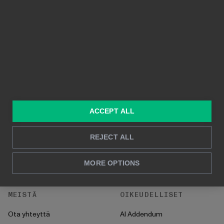
Ominaisuudet
Visuaaliset raportit
Taustalla Power BI
Reaaliaikainen raportointi
Syväluotaava analyysi
RATKAISUT
TIETOPANKKI
Konsultointi
Blogi
Myynti & markkinointi
Asiakastarinat
ACCEPT ALL
HR
UKK
REJECT ALL
CFO
Ohjeet
MORE OPTIONS
Toiminnot
Käyttöönotto
MEISTÄ
OIKEUDELLISET
Ota yhteyttä
AI Addendum