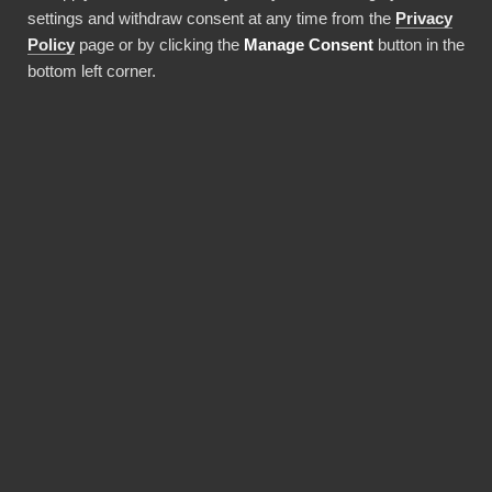
kustannustehokkaasti ja kätevästi.
settings and withdraw consent at any time from the
Privacy
Policy
page or by clicking the
Manage Consent
button in the
bottom left corner.
Oikotie BI-raportointiin
BI Bookin valmiiden integraatioiden
ja muokattavien raportointimallien
avulla voit saada käyttöösi
laadukasta analytiikkaa ilman suuria
käyttöönottoprojekteja
muutamassa viikossa tai jopa
päivissä.
Huolehdimme lisensseistä ja
käyttöönotosta
Otamme vastuun kaikkien