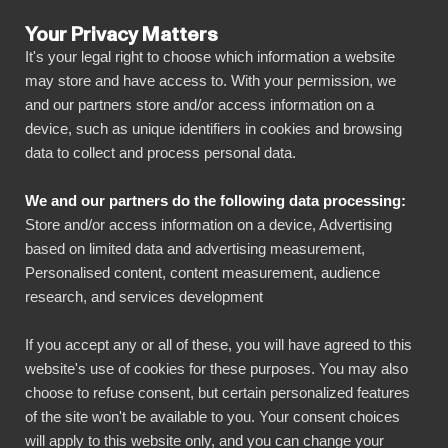
Your Privacy Matters
It's your legal right to choose which information a website
may store and have access to. With your permission, we
and our partners store and/or access information on a
KAIKKI OMINAISUUDET
device, such as unique identifiers in cookies and browsing
data to collect and process personal data.
BIbook
Pohjana Power BI
We and our partners do the following data processing:
Store and/or access information on a device, Advertising
BI Bookin raportointiratkaisu on rakennettu
based on limited data and advertising measurement,
tehokkaan Microsoft Power BI:n päälle.
Personalised content, content measurement, audience
Helppokäyttöisyytensä, datan visualisoinnin sekä
research, and services development
laajojen raportointimahdollisuuksiensa ansiosta
Power BI on yksi suosituimmista BI-työkaluista
If you accept any or all of these, you will have agreed to this
markkinoilla. Power BI myös mahdollistaa datan
website's use of cookies for these purposes. You may also
choose to refuse consent, but certain personalized features
tuomisen lukuisista kohdejärjestelmistä. BI Book
of the site won't be available to you. Your consent choices
tuo Power BI:n kaikkien saataville
will apply to this website only, and you can change your