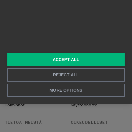
Ominaisuudet
Visuaaliset raportit
Pohjana Power BI
Reaaliaikainen raportointi
Syväluotaava analyysi
RATKAISUT
TIETOPANKKI
ACCEPT ALL
Konsultointipalvelut
Blogi
Myynti & markkinointi
Referenssit
REJECT ALL
HR
UKK
MORE OPTIONS
CFO
Ohjeet
Toiminnot
Käyttöönotto
TIETOA MEISTÄ
OIKEUDELLISET