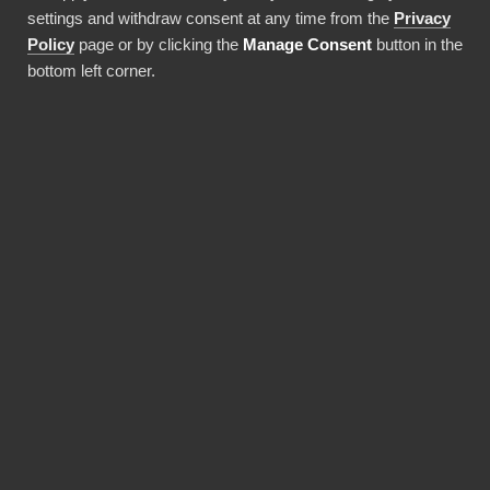
settings and withdraw consent at any time from the
Privacy
Policy
page or by clicking the
Manage Consent
button in the
bottom left corner.
Liity mukaan
kumppaniksi BI Bookin
kasvavaan
ekosysteemiin!
Uskomme, että yhdessä olemme enemmän. Tämän
vuoksi etsimme jatkuvasti uusia kumppanuuksia
uusien markkina-alueiden saavuttamiseksi.
Tarjoamme muutaman erilaisen
kumppanuusvaihtoehdon maksimaalisen hyödyn