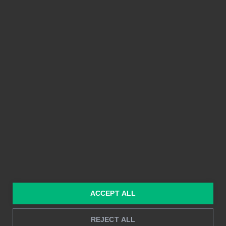
PLATTFORM
FUNKTIONER
Integrationer
Enkel att använda
Prissättning
Delbarhet
Funktioner
Kristallklara bilder
Byggd på Power BI
Rapportering i realtid
Djupanalys
LÖSNINGAR
RESURSER
Konsulttjänster
Blogg
För marknadsföring &
Kund Case
ACCEPT ALL
försäljning
Hur man gör
För HR
REJECT ALL