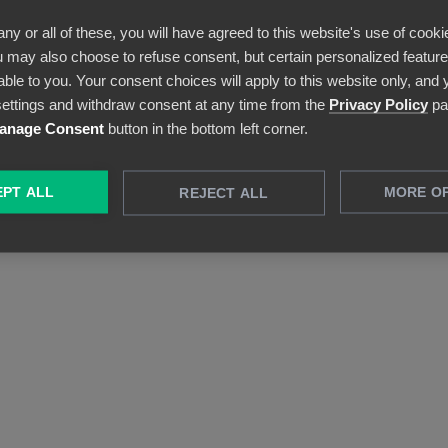
Muunna monimutkaiset tiedot selkeiksi
any or all of these, you will have agreed to this website's use of cooki
visuaalisiksi dashboardeiksi. Ihaile
 may also choose to refuse consent, but certain personalized features
kokonaiskuvaa tai poraudu yksittäisen
able to you. Your consent choices will apply to this website only, and
asiakirjan tasolle – kaikki on mahdollista.
ettings and withdraw consent at any time from the
Privacy Policy
pa
anage Consent
button in the bottom left corner.
PT ALL
MORE O
REJECT ALL