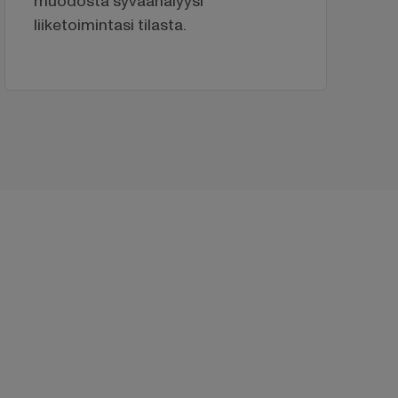
muodosta syväanalyysi
liiketoimintasi tilasta.