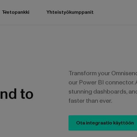
Tietopankki
Yhteistyökumppanit
Transform your Omnisend 
our Power BI connector. 
nd to
stunning dashboards, an
faster than ever.
Ota integraatio käyttöön