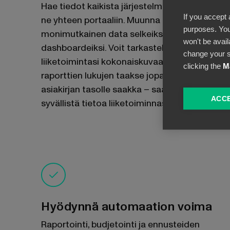
Hae tiedot kaikista järjestelmistäsi ja kokoa
If you accept 
ne yhteen portaaliin. Muunna
purposes. You
monimutkainen data selkeiksi visuaalisiksi
won't be avail
dashboardeiksi. Voit tarkastella
change your s
liiketoimintasi kokonaiskuvaa tai porautua
clicking the
M
raporttien lukujen taakse jopa yksittäisen
asiakirjan tasolle saakka – saat arvokasta ja
ACCE
syvällistä tietoa liiketoiminnastasi.
Hyödynnä automaation voima
Raportointi, budjetointi ja ennusteiden