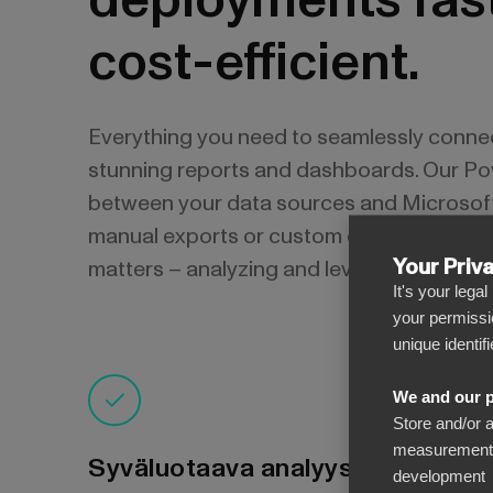
deployments fas
cost-efficient.
Everything you need to seamlessly conne
stunning reports and dashboards. Our Po
between your data sources and Microsoft 
manual exports or custom coding. This all
Your Priv
matters – analyzing and leveraging your d
It's your lega
your permissi
unique identif
We and our p
Store and/or 
measurement, 
Syväluotaava analyysi
development