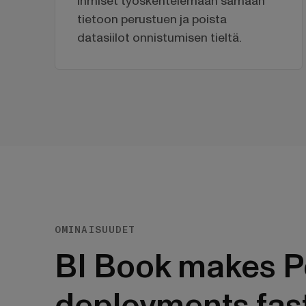
ihmiset työskentelemään samaan
tietoon perustuen ja poista
datasiilot onnistumisen tieltä.
OMINAISUUDET
BI Book makes P