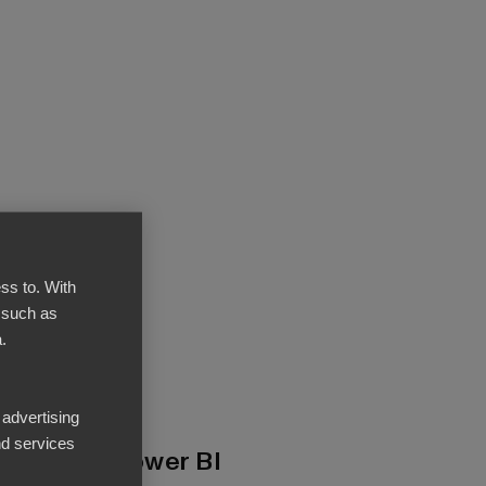
ss to. With
 such as
.
 advertising
d services
Pohjana Power BI