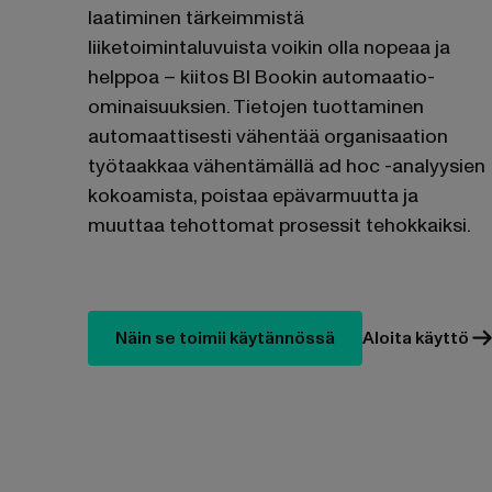
laatiminen tärkeimmistä
liiketoimintaluvuista voikin olla nopeaa ja
helppoa – kiitos BI Bookin automaatio-
ominaisuuksien. Tietojen tuottaminen
automaattisesti vähentää organisaation
työtaakkaa vähentämällä ad hoc -analyysien
kokoamista, poistaa epävarmuutta ja
muuttaa tehottomat prosessit tehokkaiksi.
Näin se toimii käytännössä
Aloita käyttö