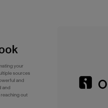
Book
mating your
ltiple sources
powerful and
d and
 reaching out