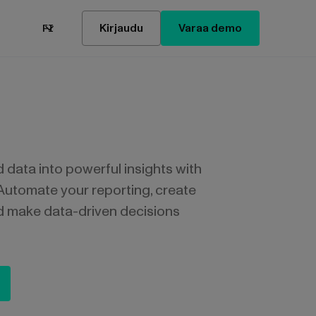
Kirjaudu
Varaa demo
FI
data into powerful insights with
Automate your reporting, create
d make data-driven decisions