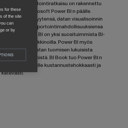
BI Bookin raportointiratkaisu on rakennettu
es for these
tehokkaan Microsoft Power BI:n päälle.
 of the site
Helppokäyttöisyytensä, datan visualisoinnin
 you can
sekä laajojen raportointimahdollisuuksiensa
ge or by
ansiosta Power BI on yksi suosituimmista BI-
työkaluista markkinoilla. Power BI myös
mahdollistaa datan tuomisen lukuisista
PTIONS
kohdejärjestelmistä. BI Book tuo Power BI:n
kaikkien saataville kustannustehokkaasti ja
kätevästi.