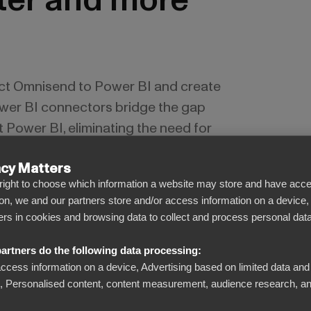
ter and more
ct Omnisend to Power BI and create
wer BI connectors bridge the gap
Power BI, eliminating the need for
ows you to focus on what truly
acy Matters
ata for smarter decisions.
l right to choose which information a website may store and have acce
on, we and our partners store and/or access information on a device,
iers in cookies and browsing data to collect and process personal data
artners do the following data processing:
access information on a device, Advertising based on limited data and
Personalised content, content measurement, audience research, an
Näe lukujen taakse