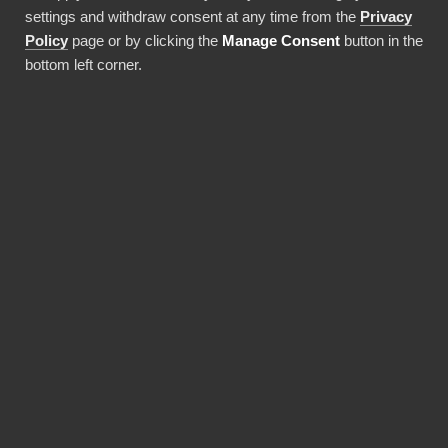
affärsutveckling, budgetering och IT.
settings and withdraw consent at any time from the
Privacy
Policy
page or by clicking the
Manage Consent
button in the
Med BI Book kan Power BI implementeras
bottom left corner.
med bättre kvalitet, kostnadseffektivt och
snabbare.
Se alla funktioner