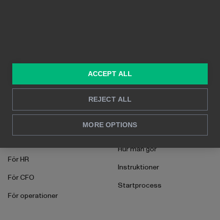
Prissättning
Delbarhet
Funktioner
Kristallklara bilder
Byggd på Power BI
Rapportering i realtid
Djupanalys
ACCEPT ALL
LÖSNINGAR
RESURSER
REJECT ALL
Konsulttjänster
Blogg
MORE OPTIONS
För marknadsföring &
Kund Case
försäljning
Hur man gör
För HR
Instruktioner
För CFO
Startprocess
För operationer