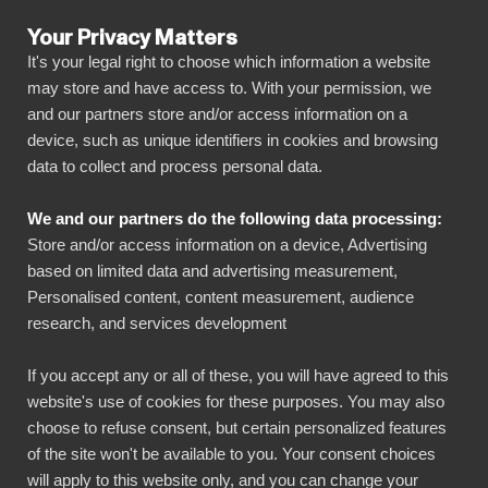
Your Privacy Matters
It's your legal right to choose which information a website
may store and have access to. With your permission, we
and our partners store and/or access information on a
OM BI BOOK
device, such as unique identifiers in cookies and browsing
Farväl datakaos. Hej BI
data to collect and process personal data.
Book.
We and our partners do the following data processing:
Store and/or access information on a device, Advertising
based on limited data and advertising measurement,
Vi hjälper företag att fatta bättre beslut, som är
Personalised content, content measurement, audience
baserade på data.
research, and services development
BI Book skapades för att underlätta
If you accept any or all of these, you will have agreed to this
implementeringen av Power BI, det mest
website's use of cookies for these purposes. You may also
använda analysverktyget i världen. BI Book
choose to refuse consent, but certain personalized features
kombinerar djup kunskap inom dataanalys,
of the site won't be available to you. Your consent choices
will apply to this website only, and you can change your