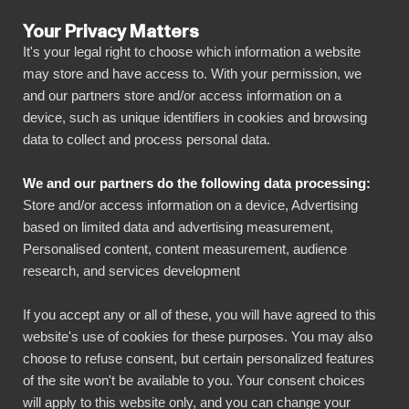
Your Privacy Matters
It's your legal right to choose which information a website
may store and have access to. With your permission, we
and our partners store and/or access information on a
KAIKKI INTEGRAATIOT
device, such as unique identifiers in cookies and browsing
data to collect and process personal data.
BIbook
Odoo + Power BI
We and our partners do the following data processing:
Store and/or access information on a device, Advertising
Yhdistä kaikki Odoo-datasi automaattisesti
based on limited data and advertising measurement,
visuaalisesti näyttävään, mutta silti
Personalised content, content measurement, audience
research, and services development
yksinkertaiseen alustaamme muutamalla
klikkauksella. BI Bookin avulla sinun on helppo
If you accept any or all of these, you will have agreed to this
jakaa ja hallita raporttejasi kaikkien tarvittavien
website's use of cookies for these purposes. You may also
sidosryhmien kanssa. Pääset nopeasti alkuun
choose to refuse consent, but certain personalized features
of the site won't be available to you. Your consent choices
ilman tarvetta omille tietovarastoille,
will apply to this website only, and you can change your