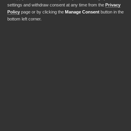
koodaustaidoille tai korkeille
settings and withdraw consent at any time from the
Privacy
käyttöönottoinvestoinneille.
Policy
page or by clicking the
Manage Consent
button in the
bottom left corner.
Ota integraatio käyttöön
EDUT
BI Book tekee Power BI:n
käyttöönotosta
nopeampaa ja
kustannustehokkaampaa.