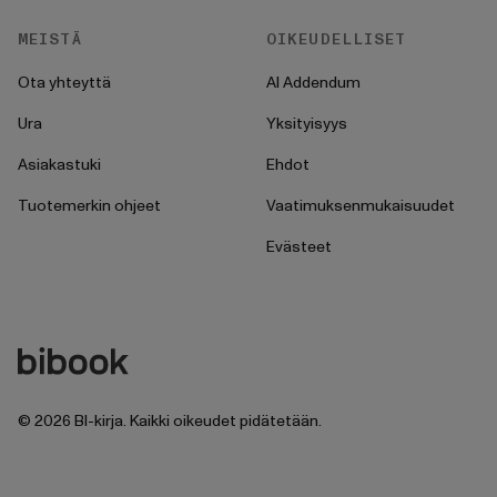
MEISTÄ
OIKEUDELLISET
Ota yhteyttä
AI Addendum
Ura
Yksityisyys
Asiakastuki
Ehdot
Tuotemerkin ohjeet
Vaatimuksenmukaisuudet
Evästeet
©
2026
BI-kirja. Kaikki oikeudet pidätetään.