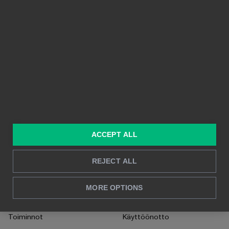
Integraatiot
Helppokäyttöisyys
Hinnoittelu
Jaettavuus
Ominaisuudet
Visuaaliset raportit
Taustalla Power BI
Reaaliaikainen raportointi
Syväluotaava analyysi
RATKAISUT
TIETOPANKKI
ACCEPT ALL
Konsultointi
Blogi
Myynti & markkinointi
Asiakastarinat
REJECT ALL
HR
UKK
MORE OPTIONS
CFO
Ohjeet
Toiminnot
Käyttöönotto