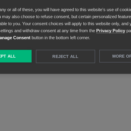
Näe lukujen taakse
any or all of these, you will have agreed to this website's use of cooki
Muunna monimutkaiset tiedot selkeiksi
 may also choose to refuse consent, but certain personalized features
visuaalisiksi dashboardeiksi. Ihaile
able to you. Your consent choices will apply to this website only, and
kokonaiskuvaa tai poraudu yksittäisen
ettings and withdraw consent at any time from the
Privacy Policy
pa
asiakirjan tasolle – kaikki on mahdollista.
anage Consent
button in the bottom left corner.
PT ALL
MORE O
REJECT ALL