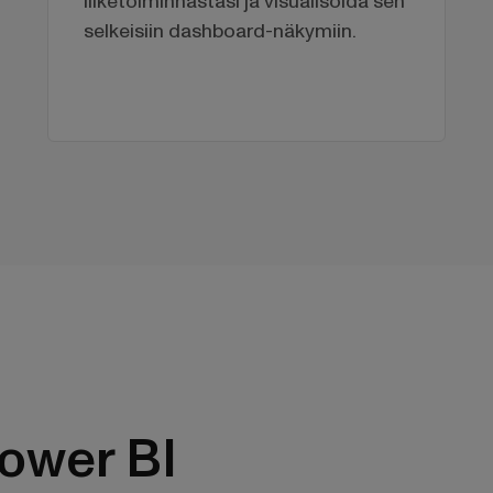
liiketoiminnastasi ja visualisoida sen
selkeisiin dashboard-näkymiin.
ower BI