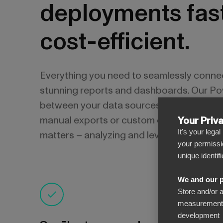
deployments fas
cost-efficient.
Everything you need to seamlessly conne
stunning reports and dashboards. Our Po
between your data sources and Microsoft 
manual exports or custom coding. This all
Your Priv
It's your lega
matters – analyzing and leveraging your d
your permissi
unique identif
We and our p
Store and/or 
measurement, 
development