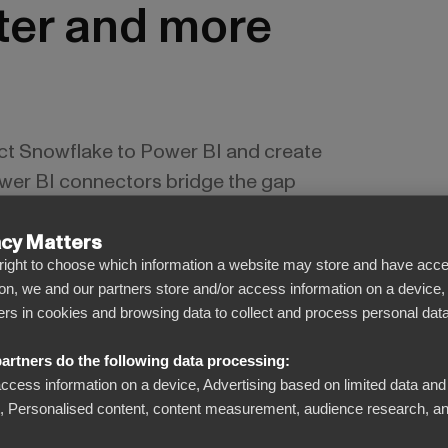
ter and more
ct Snowflake to Power BI and create
wer BI connectors bridge the gap
Power BI, eliminating the need for
ows you to focus on what truly
acy Matters
l right to choose which information a website may store and have acce
ata for smarter decisions.
on, we and our partners store and/or access information on a device,
iers in cookies and browsing data to collect and process personal data
artners do the following data processing:
access information on a device, Advertising based on limited data and
Personalised content, content measurement, audience research, an