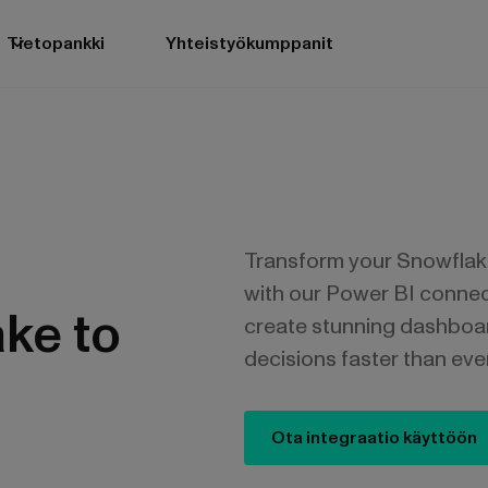
Tietopankki
Yhteistyökumppanit
Transform your Snowflake
with our Power BI connec
ke to
create stunning dashboa
decisions faster than ever
Ota integraatio käyttöön