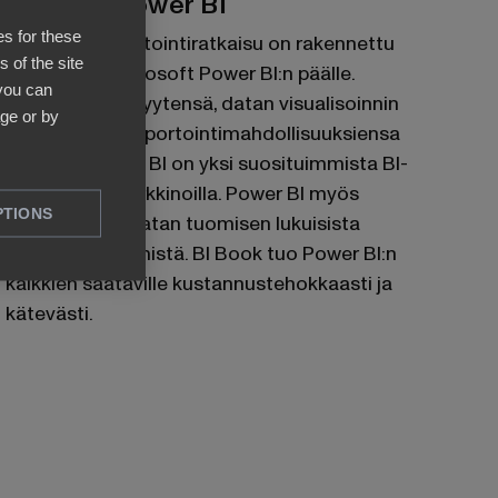
Pohjana Power BI
es for these
BI Bookin raportointiratkaisu on rakennettu
 of the site
tehokkaan Microsoft Power BI:n päälle.
 you can
Helppokäyttöisyytensä, datan visualisoinnin
ge or by
sekä laajojen raportointimahdollisuuksiensa
ansiosta Power BI on yksi suosituimmista BI-
työkaluista markkinoilla. Power BI myös
PTIONS
mahdollistaa datan tuomisen lukuisista
kohdejärjestelmistä. BI Book tuo Power BI:n
kaikkien saataville kustannustehokkaasti ja
kätevästi.