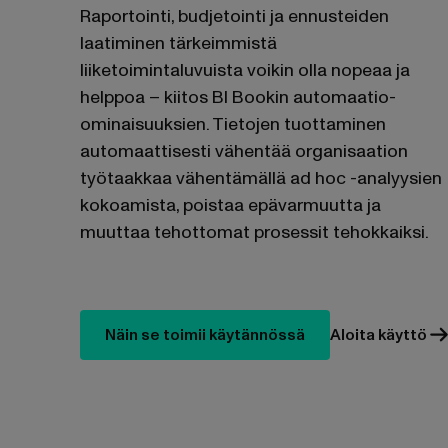
Raportointi, budjetointi ja ennusteiden
laatiminen tärkeimmistä
liiketoimintaluvuista voikin olla nopeaa ja
helppoa – kiitos BI Bookin automaatio-
ominaisuuksien. Tietojen tuottaminen
automaattisesti vähentää organisaation
työtaakkaa vähentämällä ad hoc -analyysien
kokoamista, poistaa epävarmuutta ja
muuttaa tehottomat prosessit tehokkaiksi.
Näin se toimii käytännössä
Aloita käyttö