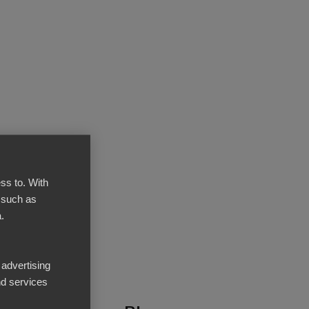
ss to. With
 such as
.
 advertising
d services