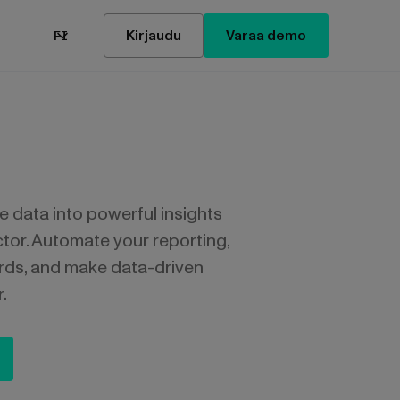
Kirjaudu
Varaa demo
FI
 data into powerful insights
tor. Automate your reporting,
rds, and make data-driven
.