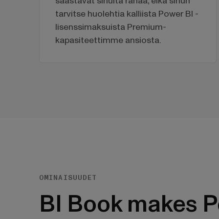
säästävät sinulta rahaa, eikä sinun
tarvitse huolehtia kalliista Power BI -
lisenssimaksuista Premium-
kapasiteettimme ansiosta.
OMINAISUUDET
BI Book makes P