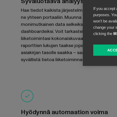
Syväluotaava analyysi
If you accept 
Hae tiedot kaikista järjestelmistäsi ja kokoa
purposes. You
ne yhteen portaaliin. Muunna
won't be avail
monimutkainen data selkeiksi visuaalisiksi
change your s
dashboardeiksi. Voit tarkastella
clicking the
M
liiketoimintasi kokonaiskuvaa tai porautua
raporttien lukujen taakse jopa yksittäisen
ACCE
asiakirjan tasolle saakka – saat arvokasta ja
syvällistä tietoa liiketoiminnastasi.
Hyödynnä automaation voima