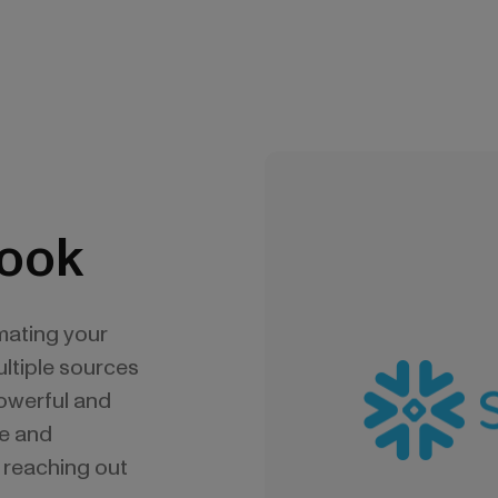
Book
mating your
ltiple sources
powerful and
ke and
 reaching out